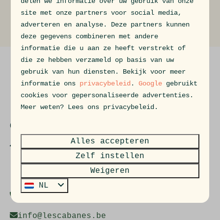
delen we informatie over uw gebruik van onze
Zoek & boek
Arrangementen
site met onze partners voor social media,
adverteren en analyse. Deze partners kunnen
Kortingsacties
deze gegevens combineren met andere
informatie die u aan ze heeft verstrekt of
die ze hebben verzameld op basis van uw
gebruik van hun diensten. Bekijk voor meer
Veilig betalen
informatie ons
privacybeleid
.
Google
gebruikt
cookies voor gepersonaliseerde advertenties.
Meer weten? Lees ons privacybeleid.
Contact
Alles accepteren
Nieuwpoortsesteenweg 791
Zelf instellen
8400 Oostende
België
Weigeren
NL
+32480650650
info@lescabanes.be